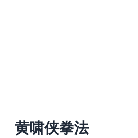
黄啸侠拳法