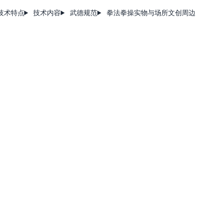
技术特点
技术内容
武德规范
拳法拳操
实物与场所
文创周边