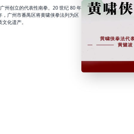
创立的代表性南拳。20 世纪 80 年
 年，广州市番禺区将黄啸侠拳法列为区
质文化遗产。