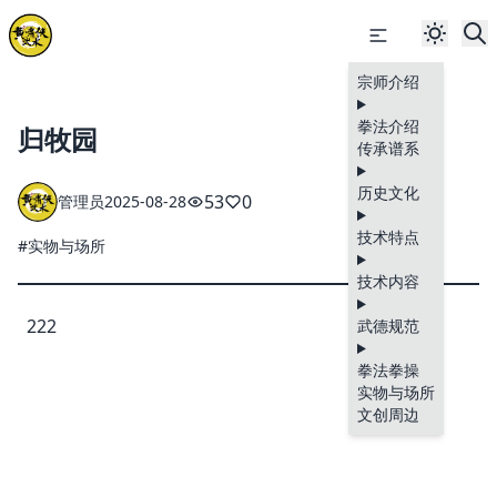
宗师介绍
拳法介绍
归牧园
传承谱系
历史文化
53
0
管理员
2025-08-28
技术特点
#实物与场所
技术内容
222
武德规范
拳法拳操
实物与场所
文创周边